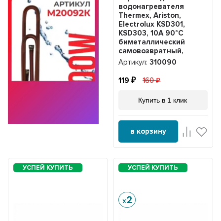
водонагревателя
Thermex, Ariston,
Electrolux KSD301,
KSD303, 10A 90°С
биметаллический
самовозвратный,
310090
Артикул:
310090
119
160
Купить в 1 клик
в корзину