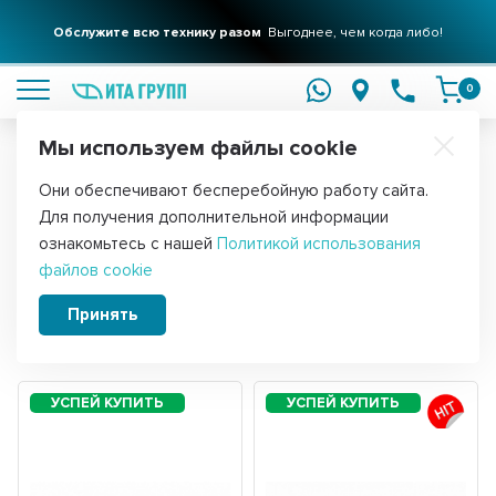
Обслужите всю технику разом
Выгоднее, чем когда либо!
подробнее
0
Мы используем файлы cookie
Обратите внимание!
Они обеспечивают бесперебойную работу сайта.
Главная
Запчасти для водонагревателей
Датчики температуры 
Для получения дополнительной информации
Термостаты для ТЭНов 10A
ознакомьтесь с нашей
Политикой использования
файлов cookie
Принять
Сортировать:
Фильтры