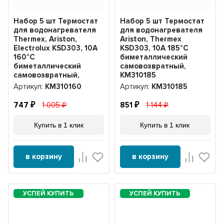
Набор 5 шт Термостат
Набор 5 шт Термостат
для водонагревателя
для водонагревателя
Thermex, Ariston,
Ariston, Thermex
Electrolux KSD303, 10A
KSD303, 10A 185°С
160°С
биметаллический
биметаллический
самовозвратный,
самовозвратный,
KM310185
KM310160
Артикул:
KM310160
Артикул:
KM310185
747
1 005
851
1 144
Купить в 1 клик
Купить в 1 клик
в корзину
в корзину