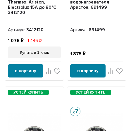
Thermex, Ariston,
водонагревателя
Electrolux 15A до 80°С,
Аристон, 691499
3412120
Артикул:
3412120
Артикул:
691499
1 076
1 446
Купить в 1 клик
1 875
в корзину
в корзину