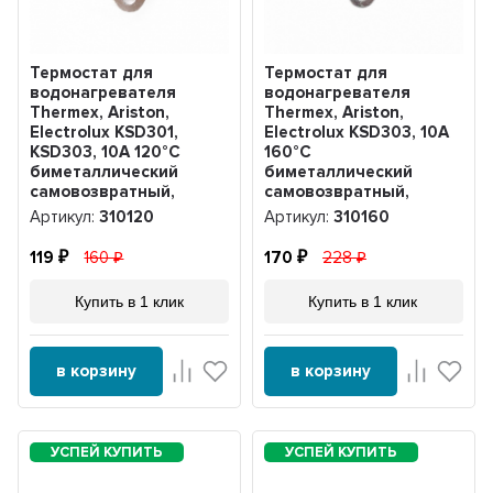
Термостат для
Термостат для
водонагревателя
водонагревателя
Thermex, Ariston,
Thermex, Ariston,
Electrolux KSD301,
Electrolux KSD303, 10A
KSD303, 10A 120°С
160°С
биметаллический
биметаллический
самовозвратный,
самовозвратный,
310120
310160
Артикул:
310120
Артикул:
310160
119
160
170
228
Купить в 1 клик
Купить в 1 клик
в корзину
в корзину