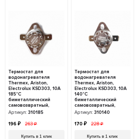
Термостат для
Термостат для
водонагревателя
водонагревателя
Thermex, Ariston,
Thermex, Ariston,
Electrolux KSD303, 10A
Electrolux KSD303, 10A
185°С
140°С
биметаллический
биметаллический
самовозвратный,
самовозвратный,
310185
310140
Артикул:
310185
Артикул:
310140
196
263
170
228
Купить в 1 клик
Купить в 1 клик