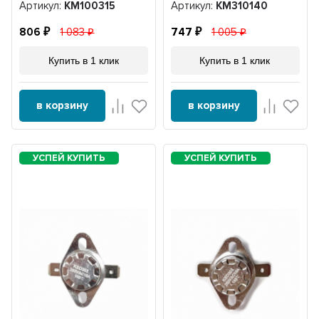
KM310140
Артикул:
KM100315
Артикул:
KM310140
806
1 083
747
1 005
Купить в 1 клик
Купить в 1 клик
в корзину
в корзину