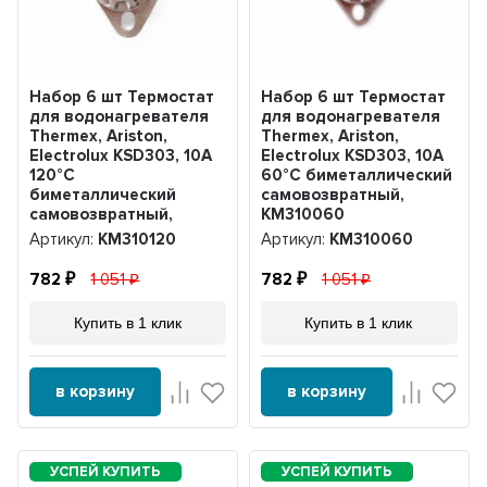
Набор 6 шт Термостат
Набор 6 шт Термостат
для водонагревателя
для водонагревателя
Thermex, Ariston,
Thermex, Ariston,
Electrolux KSD303, 10A
Electrolux KSD303, 10A
120°С
60°С биметаллический
биметаллический
самовозвратный,
самовозвратный,
KM310060
KM310120
Артикул:
KM310120
Артикул:
KM310060
782
1 051
782
1 051
Купить в 1 клик
Купить в 1 клик
в корзину
в корзину