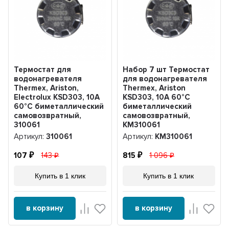
Термостат для
Набор 7 шт Термостат
водонагревателя
для водонагревателя
Thermex, Ariston,
Thermex, Ariston
Electrolux KSD303, 10A
KSD303, 10A 60°С
60°С биметаллический
биметаллический
самовозвратный,
самовозвратный,
310061
KM310061
Артикул:
310061
Артикул:
KM310061
107
143
815
1 096
Купить в 1 клик
Купить в 1 клик
в корзину
в корзину