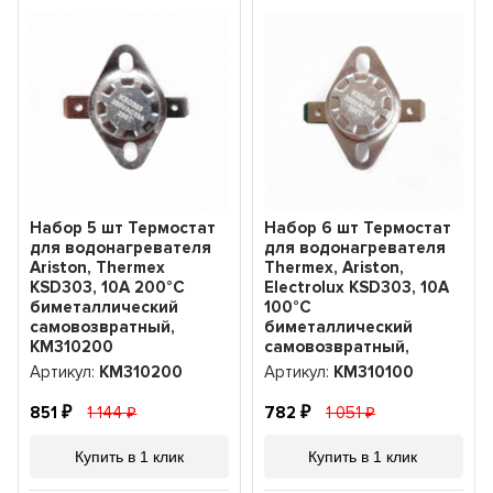
Набор 5 шт Термостат
Набор 6 шт Термостат
для водонагревателя
для водонагревателя
Ariston, Thermex
Thermex, Ariston,
KSD303, 10A 200°С
Electrolux KSD303, 10A
биметаллический
100°С
самовозвратный,
биметаллический
KM310200
самовозвратный,
KM310100
Артикул:
KM310200
Артикул:
KM310100
851
1 144
782
1 051
Купить в 1 клик
Купить в 1 клик