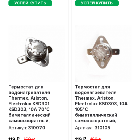
Термостат для
Термостат для
водонагревателя
водонагревателя
Thermex, Ariston,
Thermex, Ariston,
Electrolux KSD301,
Electrolux KSD303, 10A
KSD303, 10A 70°С
105°С
биметаллический
биметаллический
самовозвратный,
самовозвратный,
310070
310105
Артикул:
310070
Артикул:
310105
119
160
119
160