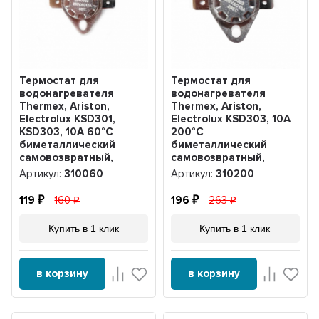
Термостат для
Термостат для
водонагревателя
водонагревателя
Thermex, Ariston,
Thermex, Ariston,
Electrolux KSD301,
Electrolux KSD303, 10A
KSD303, 10A 60°С
200°С
биметаллический
биметаллический
самовозвратный,
самовозвратный,
310060
310200
Артикул:
310060
Артикул:
310200
119
160
196
263
Купить в 1 клик
Купить в 1 клик
в корзину
в корзину