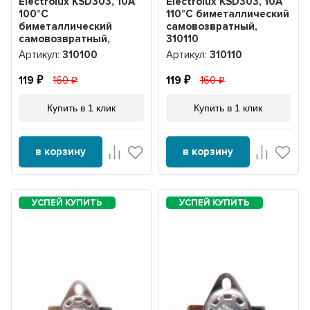
Electrolux KSD303, 10A
Electrolux KSD303, 10A
100°С
110°С биметаллический
биметаллический
самовозвратный,
самовозвратный,
310110
310100
Артикул:
310100
Артикул:
310110
119
160
119
160
Купить в 1 клик
Купить в 1 клик
в корзину
в корзину