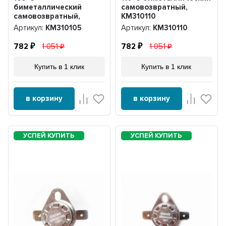
биметаллический
самовозвратный,
самовозвратный,
KM310110
KM310105
Артикул:
KM310105
Артикул:
KM310110
782
1 051
782
1 051
Купить в 1 клик
Купить в 1 клик
в корзину
в корзину