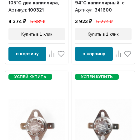
105°С два капилляра,
94°С капиллярный, с
TBS, 100321
проводами, 341600
Артикул:
100321
Артикул:
341600
4 374
5 881
3 923
5 274
Купить в 1 клик
Купить в 1 клик
в корзину
в корзину