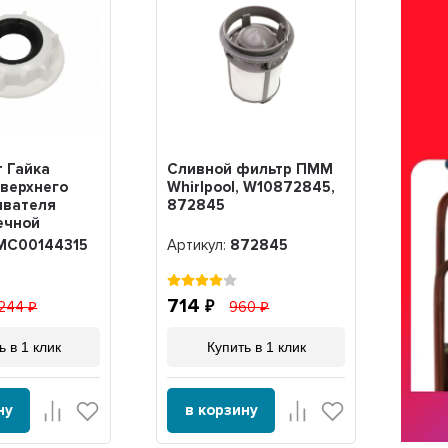
 Гайка
Сливной фильтр ПММ
верхнего
Whirlpool, W10872845,
ивателя
872845
ечной
desit,
MC00144315
Артикул:
872845
 резиновым
лем,
5
714
 244
960
ь в 1 клик
Купить в 1 клик
ну
в корзину