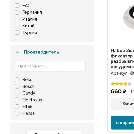
EAC
135 мм
Германия
184 мм
Италия
Китай
Турция
Набор 3шт
Производитель
фиксатор 
разбрызг
посудомо
машинке In
Артикул:
K
Ariston с
Beko
уплотните
Bosch
C0014431
660
1
Candy
Electrolux
Купит
Eltek
Hansa
Kaiser
в корзи
Korting
MasterProf