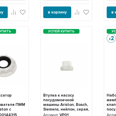
ну
в корзину
в 
ксатор
Втулка к насосу
Набо
посудомоечной
мем
ивателя ПММ
машины Ariston, Bosch,
клап
iston с
Siemens, нейлон, серая,
пос
м
VP01
маш
00144315
Артикул:
VP01
Арти