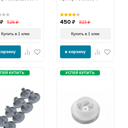
20200374-2
1
450
526
823
Купить в 1 клик
Купить в 1 клик
корзину
в корзину