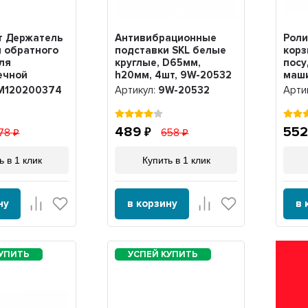
т Держатель
Антивибрационные
Роли
 обратного
подставки SKL белые
корз
ля
круглые, D65мм,
пос
ечной
h20мм, 4шт, 9W-20532
маши
KM120200374
Zanu
M120200374
Артикул:
9W-20532
Арти
8шт.
489
55
78
658
ь в 1 клик
Купить в 1 клик
ну
в корзину
в 