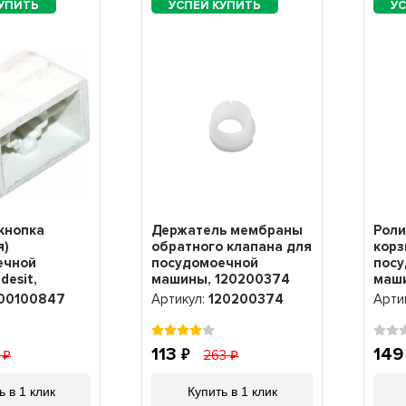
кнопка
Держатель мембраны
Роли
я)
обратного клапана для
корз
ечной
посудомоечной
пос
desit,
машины, 120200374
маши
7
Siem
00100847
Артикул:
120200374
Арти
113
14
1
263
ь в 1 клик
Купить в 1 клик