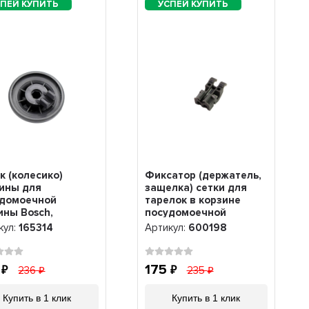
к (колесико)
Фиксатор (держатель,
ины для
защелка) сетки для
удомоечной
тарелок в корзине
ны Bosch,
посудомоечной
ens, Neff, 165314
машины Whirlpool,
кул:
165314
Артикул:
600198
481010600198, 600198
9
175
236
235
Купить в 1 клик
Купить в 1 клик