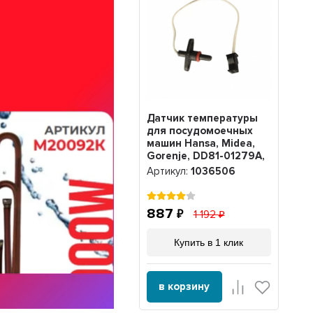
Датчик температуры
для посудомоечных
машин Hansa, Midea,
Gorenje, DD81-01279A,
1036506
Артикул:
1036506
887
1 192
Купить в 1 клик
в корзину