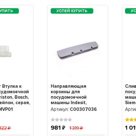
 Втулка к
Направляющая
Слив
осудомоечной
корзины для
пос
iston, Bosch,
посудомоечной
маши
ейлон, серая,
машины Indesit,
Siem
Ariston, нижняя,
Gagg
MVP01
Артикул:
C00307036
Арти
C00304086
645
981
1 0
 322
1 319