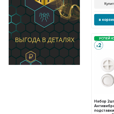
Купит
в корзи
Набор 2ш
Антивибр
подставки