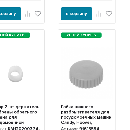
корзину
в корзину
р 2 шт держатель
Гайка нижнего
браны обратного
разбрызгивателя для
ана для
посудомоечных машин
удомоечной
Candy, Hoover,
ины,
91613554
кул:
KM120200374-
Артикул:
91613554