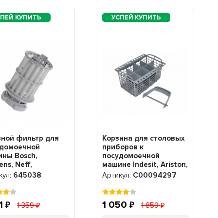
ной фильтр для
Корзина для столовых
удомоечной
приборов к
ны Bosch,
посудомоечной
ens, Neff,
машине Indesit, Ariston,
enau, 00645038,
с ручкой, C00094297
кул:
645038
Артикул:
C00094297
038
11
1 050
1 359
1 859