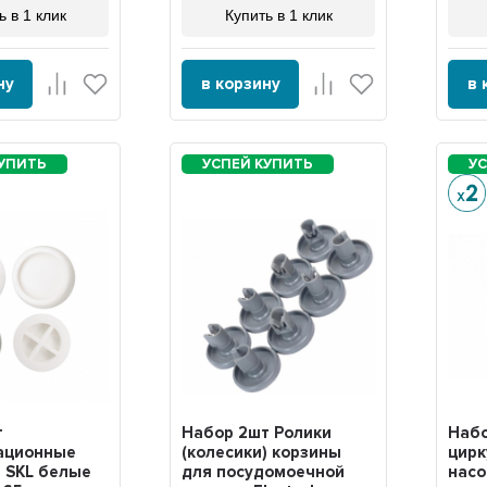
ь в 1 клик
Купить в 1 клик
ну
в корзину
в 
т
Набор 2шт Ролики
Набо
ационные
(колесики) корзины
цирк
 SKL белые
для посудомоечной
насо