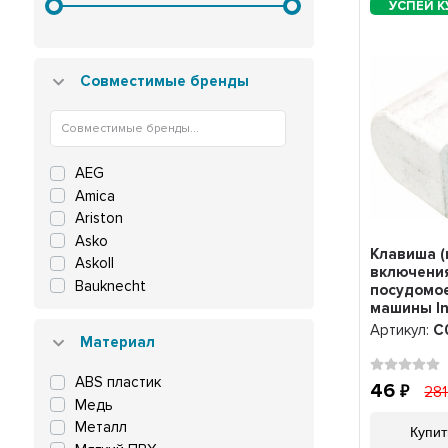
Совместимые бренды
AEG
Amica
Ariston
Asko
Клавиша (
Askoll
включени
Bauknecht
посудомо
машины In
Beko
C0010084
Артикул:
C
Blomberg
Материал
Bosch
Candy
ABS пластик
46
28
Dexp
Медь
Electrolux
Металл
Купит
Fornelli