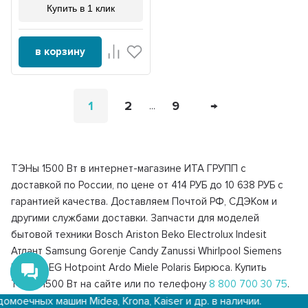
Купить в 1 клик
в корзину
1
2
9
→
...
ТЭНы 1500 Вт в интернет-магазине ИТА ГРУПП с
доставкой по России, по цене от 414 РУБ до 10 638 РУБ с
гарантией качества. Доставляем Почтой РФ, СДЭКом и
другими службами доставки. Запчасти для моделей
бытовой техники Bosch Ariston Beko Electrolux Indesit
Атлант Samsung Gorenje Candy Zanussi Whirlpool Siemens
Hansa AEG Hotpoint Ardo Miele Polaris Бирюса. Купить
ТЭНы 1500 Вт на сайте или по телефону
8 800 700 30 75
.
ин Midea, Krona, Kaiser и др. в наличии.
Доставка з
Подробную информацию о компании и магазинах можно