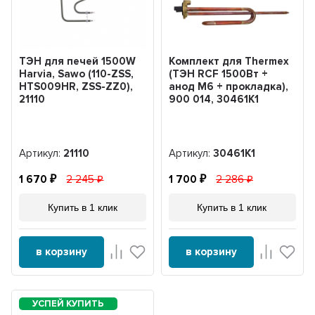
ТЭН для печей 1500W
Комплект для Thermex
Harvia, Sawo (110-ZSS,
(ТЭН RCF 1500Вт +
HTS009HR, ZSS-ZZ0),
анод М6 + прокладка),
21110
900 014, 30461K1
Артикул:
21110
Артикул:
30461K1
1 670
2 245
1 700
2 286
Купить в 1 клик
Купить в 1 клик
в корзину
в корзину