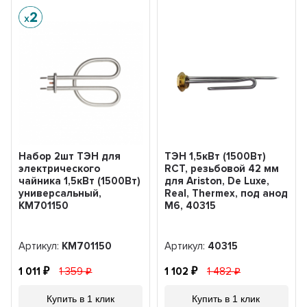
Набор 2шт ТЭН для
ТЭН 1,5кВт (1500Вт)
электрического
RCT, резьбовой 42 мм
чайника 1,5кВт (1500Вт)
для Ariston, De Luxe,
универсальный,
Real, Thermex, под анод
KM701150
М6, 40315
Артикул:
KM701150
Артикул:
40315
1 011
1 359
1 102
1 482
Купить в 1 клик
Купить в 1 клик