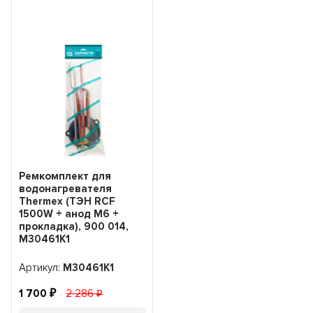
Ремкомплект для
водонагревателя
Thermex (ТЭН RCF
1500W + анод М6 +
прокладка), 900 014,
М30461K1
Артикул:
М30461K1
1 700
2 286