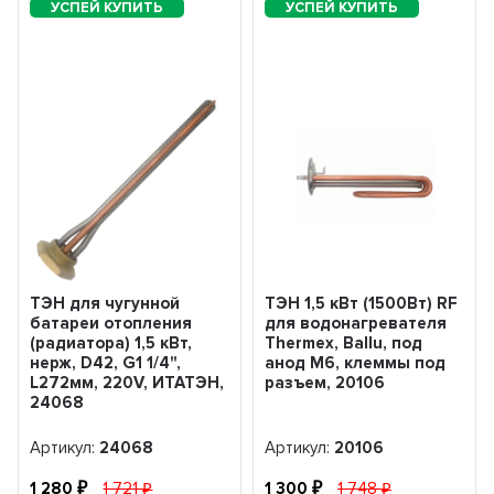
ТЭН для чугунной
ТЭН 1,5 кВт (1500Вт) RF
батареи отопления
для водонагревателя
(радиатора) 1,5 кВт,
Thermex, Ballu, под
нерж, D42, G1 1/4",
анод М6, клеммы под
L272мм, 220V, ИТАТЭН,
разъем, 20106
24068
Артикул:
24068
Артикул:
20106
1 280
1 721
1 300
1 748