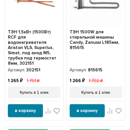
ТЭН 1,5кВт (1500Вт)
ТЭН 1500W для
RCF для
стиральной машины
водонагревателя
Candy, Zanussi L185мм,
Ariston VLS, Superlux,
815615
Simat, под анод М5,
трубка под термостат
8мм, 302151
Артикул:
302151
Артикул:
815615
1 265
1 701
1 266
1 702
Купить в 1 клик
Купить в 1 клик
в корзину
в корзину