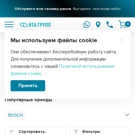
Обслужите всю технику разом
Выгоднее, чем когда либо!
подробнее
0
Мы используем файлы cookie
Обратите внимание!
Они обеспечивают бесперебойную работу сайта.
Главная
Запчасти для стиральных машин
Для получения дополнительной информации
Обрамления люка для стиральных
ознакомьтесь с нашей
Политикой использования
файлов cookie
машин
Принять
Популярные бренды
BOSCH
Сортировать:
Фильтры