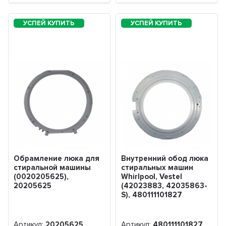
Обрамление люка для
Внутренний обод люка
стиральной машины
стиральных машин
(0020205625),
Whirlpool, Vestel
20205625
(42023883, 42035863-
S), 480111101827
Артикул:
20205625
Артикул:
480111101827