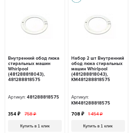
Внутренний обод люка
Набор 2 шт Внутренний
стиральных машин
обод люка стиральных
Whirlpool
машин Whirlpool
(481288818043),
(481288818043),
481288818575
KM481288818575
Артикул:
481288818575
Артикул:
KM481288818575
354
758
708
1 454
Купить в 1 клик
Купить в 1 клик