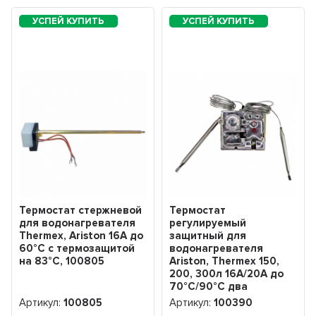
Термостат стержневой
Термостат
для водонагревателя
регулируемый
Thermex, Ariston 16А до
защитный для
60°С с термозащитой
водонагревателя
на 83°С, 100805
Ariston, Thermex 150,
200, 300л 16А/20A до
70°С/90°С два
капилляра,
Артикул:
100805
Артикул:
100390
трехфазный, 100390