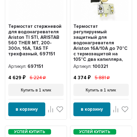
Термостат стержневой
Термостат
для водонагревателя
регулируемый
Ariston TI STI, ARISTAB
защитный для
560 THER MT, 200-
водонагревателя
300л, 16А, TAS TF
Ariston 16А/10А до 70°С
трехфазный, 697151
с термозащитой на
105°С два капилляра,
TBS, 100321
Артикул:
697151
Артикул:
100321
4 629
6 224
4 374
5 881
Купить в 1 клик
Купить в 1 клик
в корзину
в корзину