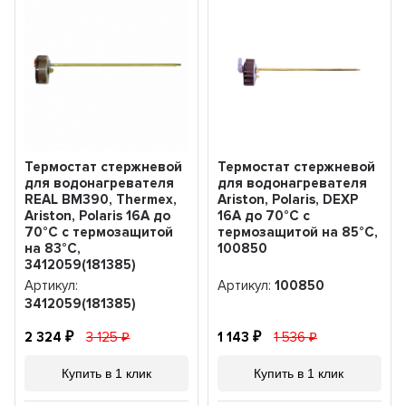
Термостат стержневой
Термостат стержневой
для водонагревателя
для водонагревателя
REAL BM390, Thermex,
Ariston, Polaris, DEXP
Ariston, Polaris 16A до
16A до 70°С с
70°С с термозащитой
термозащитой на 85°С,
на 83°С,
100850
3412059(181385)
Артикул:
Артикул:
100850
3412059(181385)
2 324
3 125
1 143
1 536
Купить в 1 клик
Купить в 1 клик