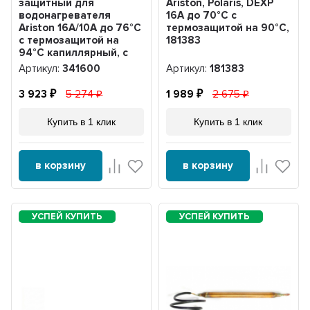
защитный для
Ariston, Polaris, DEXP
водонагревателя
16А до 70°С с
Ariston 16А/10А до 76°С
термозащитой на 90°С,
с термозащитой на
181383
94°С капиллярный, с
проводами, 341600
Артикул:
341600
Артикул:
181383
3 923
5 274
1 989
2 675
Купить в 1 клик
Купить в 1 клик
в корзину
в корзину