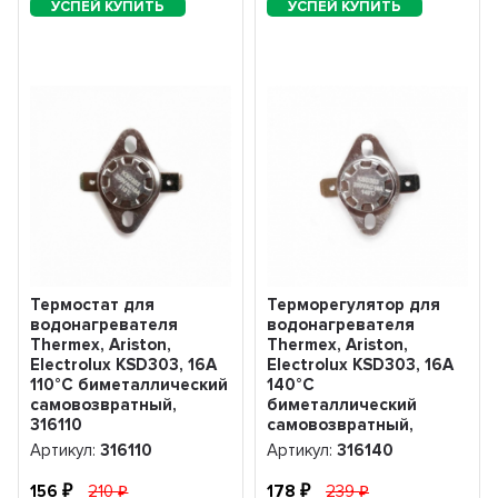
Термостат для
Терморегулятор для
водонагревателя
водонагревателя
Thermex, Ariston,
Thermex, Ariston,
Electrolux KSD303, 16A
Electrolux KSD303, 16A
110°С биметаллический
140°С
самовозвратный,
биметаллический
316110
самовозвратный,
316140
Артикул:
316110
Артикул:
316140
156
210
178
239