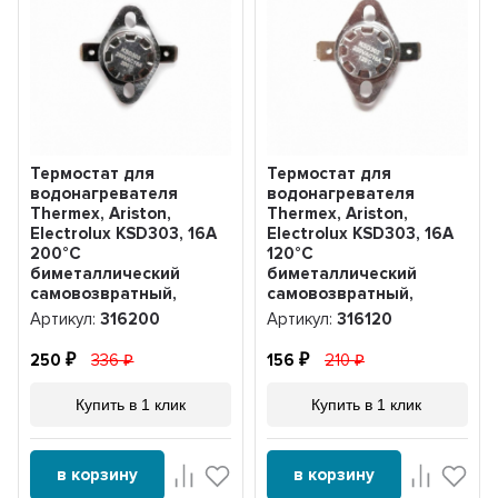
Термостат для
Термостат для
водонагревателя
водонагревателя
Thermex, Ariston,
Thermex, Ariston,
Electrolux KSD303, 16A
Electrolux KSD303, 16A
200°С
120°С
биметаллический
биметаллический
самовозвратный,
самовозвратный,
316200
316120
Артикул:
316200
Артикул:
316120
250
336
156
210
Купить в 1 клик
Купить в 1 клик
в корзину
в корзину