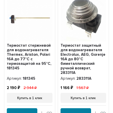
Термостат стержневой
Термостат защитный
для водонагревателя
для водонагревателя
Thermex, Ariston, Polari
Electrolux, AEG, Gorenje
16А до 77°С с
16A до 80°С
термозащитой на 95°С,
биметаллический
181345
ручной возврат,
283311A
Артикул:
181345
Артикул:
283311A
2 190
2 944
1 166
1 567
Купить в 1 клик
Купить в 1 клик