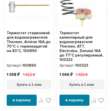
Термостат стержневой
Термостат
для водонагревателя
капиллярный для
Thermex, Ariston 16А до
водонагревателя
70°С с термозащитой
Thermex, ATT,
на 83°С, 100890
Electrolux, Zanussi 16А
до 77°С регулируемый,
100323
Артикул:
100890
Артикул:
100323
1 058
1 422
1 066
1 433
Купить в 1 клик
Купить в 1 клик
в корзину
в корзину