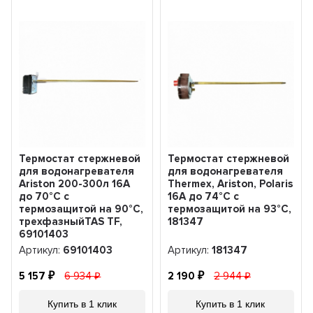
Термостат стержневой
Термостат стержневой
для водонагревателя
для водонагревателя
Ariston 200-300л 16А
Thermex, Ariston, Polaris
до 70°С с
16А до 74°С с
термозащитой на 90°С,
термозащитой на 93°С,
трехфазныйTAS TF,
181347
69101403
Артикул:
69101403
Артикул:
181347
5 157
6 934
2 190
2 944
Купить в 1 клик
Купить в 1 клик