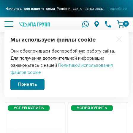
Фильтры для вашего дома
Решения для очистки воды
подробнее
0
Мы используем файлы cookie
Обратите внимание!
Они обеспечивают бесперебойную работу сайта.
Главная
Запчасти для водонагревателей
Датчики температуры 
Для получения дополнительной информации
Термостаты для ТЭНов 16A
ознакомьтесь с нашей
Политикой использования
файлов cookie
Принять
Сортировать:
Фильтры