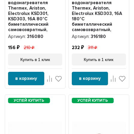
водонагревателя
водонагревателя
Thermex, Ariston,
Thermex, Ariston,
Electrolux KSD301,
Electrolux KSD303, 16A
KSD303, 16A 80°С
180°С
биметаллический
биметаллический
самовозвратный,
самовозвратный,
316080
316180
Артикул:
316080
Артикул:
316180
156
210
232
311
Купить в 1 клик
Купить в 1 клик
в корзину
в корзину