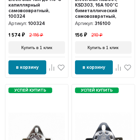
капиллярный
KSD303, 16A 100°С
самовозвратный,
биметаллический
100324
самовозвратный,
316100
Артикул:
100324
Артикул:
316100
1 574
2 116
156
210
Купить в 1 клик
Купить в 1 клик
в корзину
в корзину