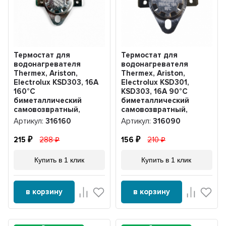
Термостат для
Термостат для
водонагревателя
водонагревателя
Thermex, Ariston,
Thermex, Ariston,
Electrolux KSD303, 16A
Electrolux KSD301,
160°С
KSD303, 16A 90°С
биметаллический
биметаллический
самовозвратный,
самовозвратный,
316160
316090
Артикул:
316160
Артикул:
316090
215
288
156
210
Купить в 1 клик
Купить в 1 клик
в корзину
в корзину