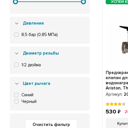
Давление
8,5 бар (0,85 МПа)
Диаметр резьбы
1/2 дюйма
Предохра
клапан дл
водонагр
Цвет рычага
Ariston, T
бар 1/2, 2
Артикул:
2
Синий
Черный
530
7
Купит
Очистить фильтр