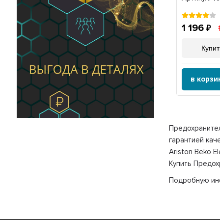
1 196
Купит
в корзи
Предохранител
гарантией кач
Ariston Beko E
Купить Предох
Подробную инф