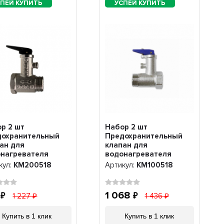
р 2 шт
Набор 2 шт
дохранительный
Предохранительный
ан для
клапан для
нагревателя
водонагревателя
ton, Thermex 8,5
Polaris, Garanterm 8,5
кул:
KM200518
Артикул:
KM100518
1/2, KM200518
бар 1/2, KM100518
3
1 068
1 227
1 436
Купить в 1 клик
Купить в 1 клик