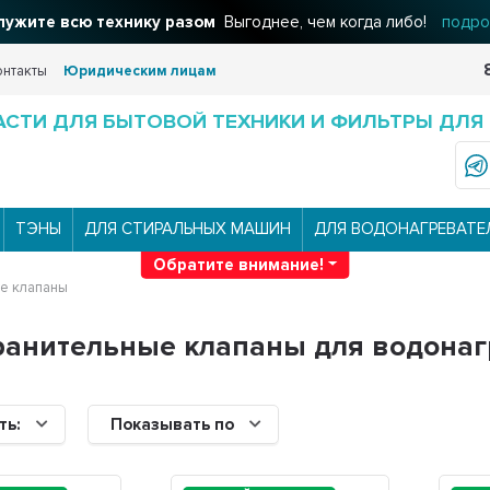
ужите всю технику разом
льтры для вашего дома
Решения для очистки воды
Выгоднее, чем когда либо!
подроб
подро
онтакты
Юридическим лицам
АСТИ ДЛЯ БЫТОВОЙ ТЕХНИКИ И ФИЛЬТРЫ ДЛЯ
ТЭНЫ
ДЛЯ СТИРАЛЬНЫХ МАШИН
ДЛЯ ВОДОНАГРЕВАТЕ
Обратите внимание!
е клапаны
анительные клапаны для водонагр
ть:
Показывать по