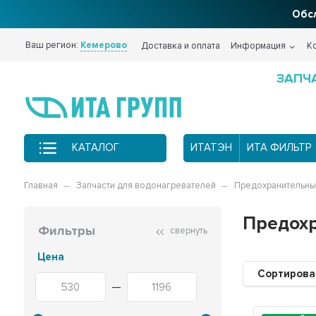
Обсл
Фи
Ваш регион:
Кемерово
Доставка и оплата
Информация
К
ЗАПЧ
КАТАЛОГ
ИТАТЭН
ИТА ФИЛЬТР
Главная
Запчасти для водонагревателей
Предохранительны
Предохр
Фильтры
свернуть
Цена
Сортирова
—