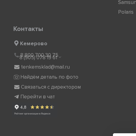
Samsu
Polaris
Контакты
Кемерово
8 800 700 30 75
8 (905) 078 19 61
tenkemsklad@mail.ru
Найдём деталь по фото
Связаться с директором
Перейти в чат