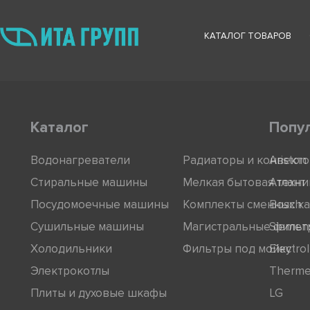
КАТАЛОГ ТОВАРОВ
Каталог
Попу
Водонагреватели
Радиаторы и конвект
Ariston
Стиральные машины
Мелкая бытовая техни
Атлант
Посудомоечные машины
Комплекты сменных к
Bosch
Сушильные машины
Магистральные фильт
Siemen
Холодильники
Фильтры под мойку
Electro
Электрокотлы
Therm
Плиты и духовые шкафы
LG