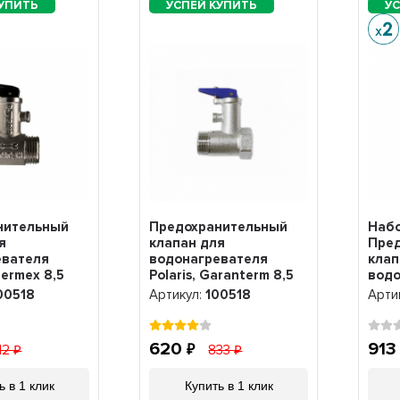
нительный
Предохранительный
Набо
я
клапан для
Пре
евателя
водонагревателя
клап
hermex 8,5
Polaris, Garanterm 8,5
водо
00518
бар 1/2, 100518
Aris
00518
Артикул:
100518
Арти
бар 
620
91
12
833
ь в 1 клик
Купить в 1 клик