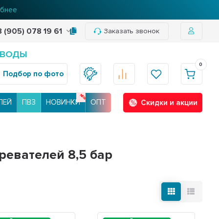
нее
бнее
8 (905) 078 19 61
Заказать звонок
 ВОДЫ
0
Подбор по фото
ЛЕЙ
ПВЗ
НОВИНКИ
ОПТ
Скидки и акции
евателей 8,5 бар