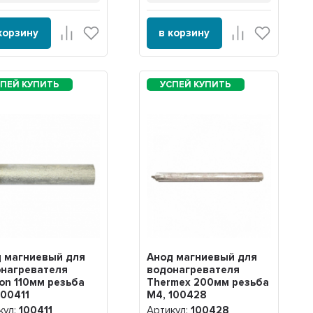
корзину
в корзину
 магниевый для
Анод магниевый для
нагревателя
водонагревателя
ton 110мм резьба
Thermex 200мм резьба
100411
M4, 100428
кул:
100411
Артикул:
100428