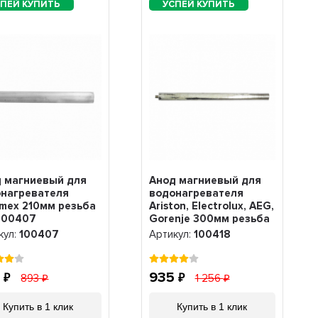
 магниевый для
Анод магниевый для
нагревателя
водонагревателя
mex 210мм резьба
Ariston, Electrolux, AEG,
100407
Gorenje 300мм резьба
M8, 100418
кул:
100407
Артикул:
100418
5
935
893
1 256
Купить в 1 клик
Купить в 1 клик