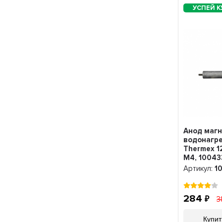
Анод маг
водонагр
Thermex 1
M4, 10043
Артикул:
1
284
3
Купит