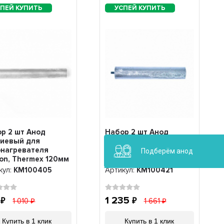
р 2 шт Анод
Набор 2 шт Анод
ниевый для
магниевый для
нагревателя
водонагревателя
Подберём анод
ton, Thermex 120мм
Ariston 145мм резьба
ба M6, KM100405
M5, KM100421
кул:
KM100405
Артикул:
KM100421
1
1 235
1 010
1 661
Купить в 1 клик
Купить в 1 клик