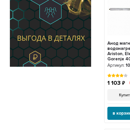
Анод маг
водонагр
Ariston, El
Gorenje 4
M8, 10043
Артикул:
1
1 103
Купит
в корзи