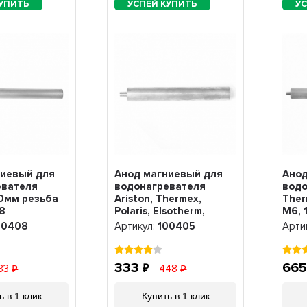
ниевый для
Анод магниевый для
Анод
евателя
водонагревателя
водо
30мм резьба
Ariston, Thermex,
Ther
8
Polaris, Elsotherm,
M6, 
Timberk 120мм резьба
00408
Артикул:
100405
Арти
M6, 100405
333
66
33
448
ь в 1 клик
Купить в 1 клик