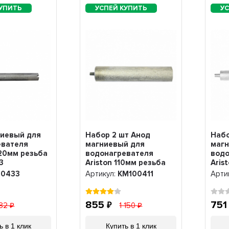
ниевый для
Набор 2 шт Анод
Набо
евателя
магниевый для
маг
20мм резьба
водонагревателя
водо
3
Ariston 110мм резьба
Aris
M5, KM100411
резь
00433
Артикул:
KM100411
Арти
855
75
82
1 150
ь в 1 клик
Купить в 1 клик