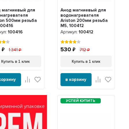
 магниевый для
Анод магниевый для
нагревателя
водонагревателя
ton 500мм резьба
Ariston 200мм резьба
100416
M5, 100412
кул:
100416
Артикул:
100412
8
530
1 341
712
Купить в 1 клик
Купить в 1 клик
корзину
в корзину