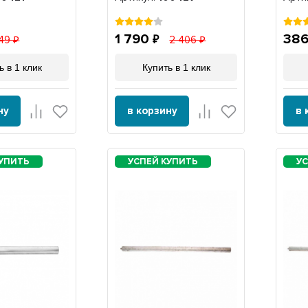
1 790
38
49
2 406
ь в 1 клик
Купить в 1 клик
ну
в корзину
в 