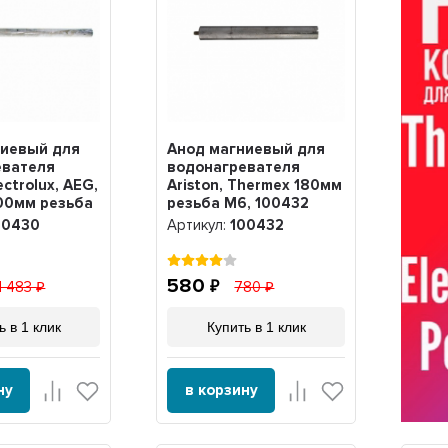
ниевый для
Анод магниевый для
евателя
водонагревателя
ectrolux, AEG,
Ariston, Thermex 180мм
00мм резьба
резьба M6, 100432
0
00430
Артикул:
100432
580
1 483
780
ь в 1 клик
Купить в 1 клик
ну
в корзину