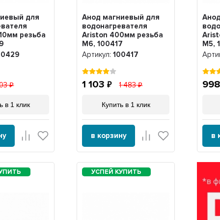
ниевый для
Анод магниевый для
Анод
евателя
водонагревателя
водо
10мм резьба
Ariston 400мм резьба
Aris
9
M6, 100417
M5, 
00429
Артикул:
100417
Арти
1 103
99
03
1 483
ь в 1 клик
Купить в 1 клик
ну
в корзину
в 