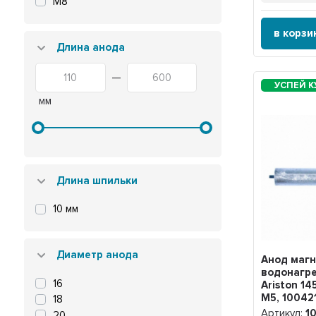
М8
Elsotherm
Etalon
в корзи
Fais
Длина анода
Ferroli
Garanterm
—
Gorenje
мм
Hotpoint
ISEA
Lemax
Leran
Monlan
Длина шпильки
Oasis
Polaris
10 мм
Real
Redber
Regent
Диаметр анода
Анод маг
Simat
водонагр
Superlux
16
Ariston 1
M5, 10042
Termolux
18
Артикул:
1
Thermex
20