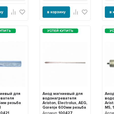
ну
в корзину
в 
ниевый для
Анод магниевый для
Анод
евателя
водонагревателя
водо
45мм резьба
Ariston, Electrolux, AEG,
Aris
1
Gorenje 600мм резьба
M5, 
M8, 100427
00421
Артикул:
100427
Арти