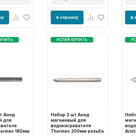
ну
в корзину
в 
т Анод
Набор 2 шт Анод
Набо
й для
магниевый для
маг
евателя
водонагревателя
водо
Thermex 180мм
Thermex 200мм резьба
Aris