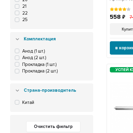
Timberk
21
VLS
22
558
7
Zanussi
25
ОКА
Купит
Комплектация
в корзи
Анод (1 шт.)
Анод (2 шт.)
Прокладка (1 шт.)
Прокладка (2 шт.)
Страна-производитель
Китай
Очистить фильтр