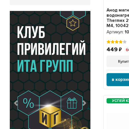
Анод маг
водонагр
Thermex 2
M4, 10042
Артикул:
1
449
6
Купит
в корзи
Предыдущий
Следующий