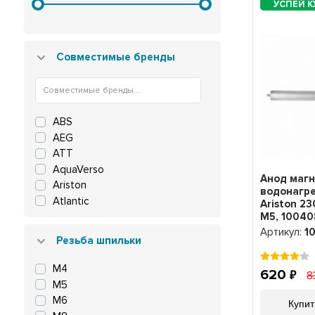
Совместимые бренды
ABS
AEG
ATT
AquaVerso
Анод маг
Ariston
водонагр
Atlantic
Ariston 2
M5, 10040
Ballu
Артикул:
1
Bosch
Резьба шпильки
De Luxe
Edison
М4
620
8
Edisson
М5
Electrolux
М6
Купит
Elenberg