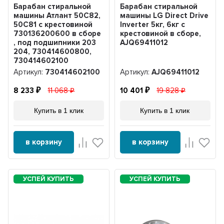
Барабан стиральной
Барабан стиральной
машины Атлант 50С82,
машины LG Direct Drive
50С81 с крестовиной
Inverter 5кг, 6кг с
730136200600 в сборе
крестовиной в сборе,
, под подшипники 203
AJQ69411012
204, 730414600800,
730414602100
Артикул:
730414602100
Артикул:
AJQ69411012
8 233
11 068
10 401
19 828
Купить в 1 клик
Купить в 1 клик
в корзину
в корзину