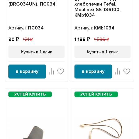
(BRG034UN), ПС034
хлебопечки Tefal,
Moulinex SS-186100,
KMb1034
Артикул:
ПС034
Артикул:
KMb1034
90
121
1 188
1 596
Купить в 1 клик
Купить в 1 клик
в корзину
в корзину