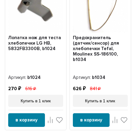
Лопатка нож для теста
Предохранитель
хлебопечки LG HB,
(датчик/сенсор) для
5832FB3300B, b1024
хлебопечки Tefal,
Moulinex SS-186100,
b1034
Артикул:
b1024
Артикул:
b1034
270
616
626
841
Купить в 1 клик
Купить в 1 клик
в корзину
в корзину