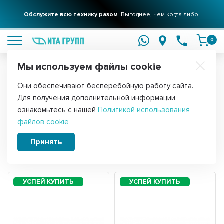
Обслужите всю технику разом
Выгоднее, чем когда либо!
подробнее
0
Мы используем файлы cookie
Обратите внимание!
Они обеспечивают бесперебойную работу сайта.
Главная
Запчасти для воздушного оборудования
ТЭНы для са
Для получения дополнительной информации
ТЭНы для саун 1 кВт
ознакомьтесь с нашей
Политикой использования
файлов cookie
Принять
Сортировать:
Фильтры