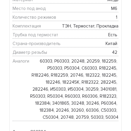
Место под анод
М6 
Количество режимов
1 
Комплектация
ТЭН, Термостат, Прокладка
Трубка под термостат
Есть 
Страна-производитель
Китай 
Диаметр резьбы
42 
Аналоги
60303, Р60303, 20248, 20259, 182259, 
Р50303, Р50304, C60303, R182245, 
R182246, R182259, 20746, 182322, 182245, 
182246, 182245К, R182322, 282245, 
282246, И50303, И50304, 30259, 3401081, 
R50303, R50304, R60303, R60306, R182323, 
182384i, 3401865, 30248, 30246, Р60364, 
182384, 20246, 30260, 60306, C50303, 
C50304, 20748, 20759, 50303, 50304