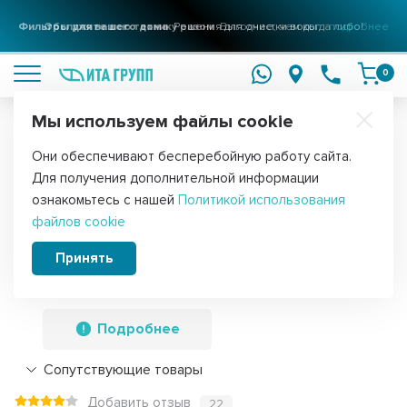
Фильтры для вашего дома
Решения для очистки воды
подробнее
0
Мы используем файлы cookie
Обратите внимание!
Они обеспечивают бесперебойную работу сайта.
Главная
Запчасти для водонагревателей
ТЭНы для водонагре
Для получения дополнительной информации
Комплект ТЭН 3кВт (3000Вт) RCT,
ознакомьтесь с нашей
Политикой использования
файлов cookie
резьбовой 42мм для Ariston, De Luxe,
Real, Thermex, под анод М6 +
Принять
термостат + прокладка, C60304
Подробнее
Сопутствующие товары
Добавить отзыв
22