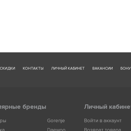
СКИДКИ
КОНТАКТЫ
ЛИЧНЫЙ КАБИНЕТ
ВАКАНСИИ
БОНУ
лярные бренды
Личный кабине
оры
Gorenje
Войти в аккаунт
ка
Daewoo
Возврат товара