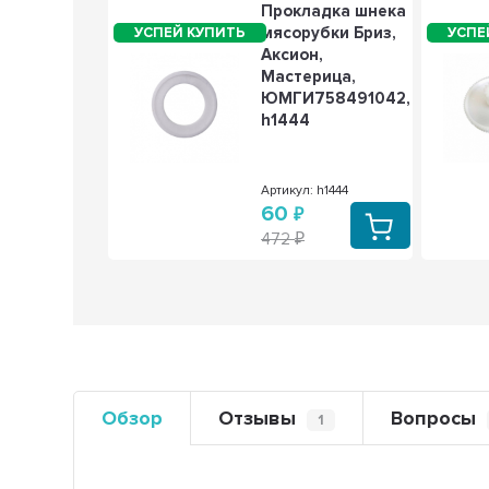
яя
Прокладка шнека
ка для
мясорубки Бриз,
убки
Аксион,
nex
Мастерица,
830,
ЮМГИ758491042,
, SS-
h1444
00254,
: h1036
Артикул: h1444
60
472
Обзор
Отзывы
Вопросы
1