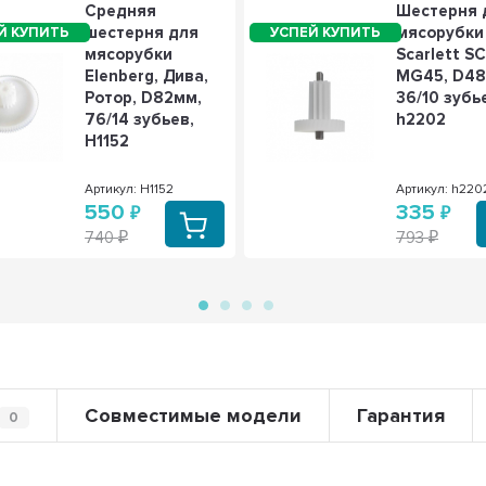
Средняя
Шестерня 
шестерня для
мясорубки 
мясорубки
Scarlett SC
Elenberg, Дива,
MG45, D48
Ротор, D82мм,
36/10 зубь
76/14 зубьев,
h2202
H1152
Артикул: H1152
Артикул: h220
550
335
740
793
Совместимые модели
Гарантия
0