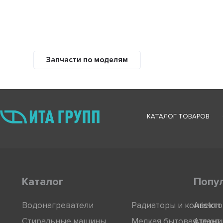
Запчасти по моделям
КАТАЛОГ ТОВАРОВ
Каталог
Попу
Водонагреватели
Радиаторы и конвект
Ariston
Стиральные машины
Мелкая бытовая техни
Атлант