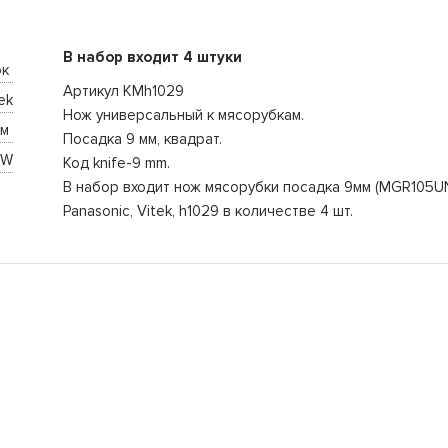
В набор входит 4 штуки
к 
Артикул KMh1029
ek
Нож универсальный к мясорубкам.
м 
Посадка 9 мм, квадрат.
8W
Код knife-9 mm.
В набор входит нож мясорубки посадка 9мм (MGR105U
Panasonic, Vitek, h1029 в количестве 4 шт.