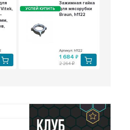
для
Зажимная гайка
Vitek,
для мясорубки
-
Braun, h1122
мм,
ев,
2
Артикул: h1122
1 684
2 264