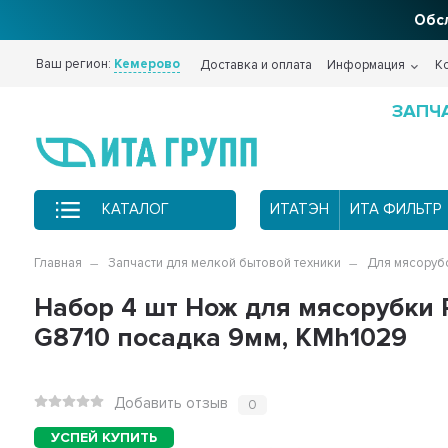
Обсл
Ваш регион:
Кемерово
Доставка и оплата
Информация
К
ЗАПЧ
КАТАЛОГ
ИТАТЭН
ИТА ФИЛЬТР
Главная
Запчасти для мелкой бытовой техники
Для мясоруб
Набор 4 шт Нож для мясорубки P
G8710 посадка 9мм, KMh1029
Добавить отзыв
0